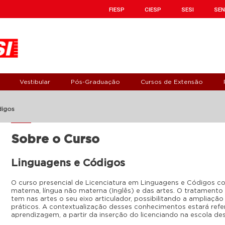
FIESP
CIESP
SESI
SEN
Vestibular
Pós-Graduação
Cursos de Extensão
digos
Sobre o Curso
Linguagens e Códigos
O curso presencial de Licenciatura em Linguagens e Códigos c
materna, língua não materna (Inglês) e das artes. O tratamento i
tem nas artes o seu eixo articulador, possibilitando a ampliaçã
práticos. A contextualização desses conhecimentos estará refe
aprendizagem, a partir da inserção do licenciando na escola des