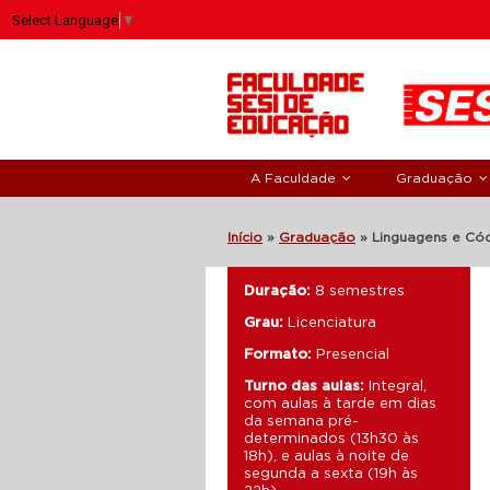
Select Language
▼
A Faculdade
Graduação
Início
»
Graduação
»
Linguagens e Có
Duração:
8 semestres
Grau:
Licenciatura
Formato:
Presencial
Turno das aulas:
Integral,
com aulas à tarde em dias
da semana pré-
determinados (13h30 às
18h), e aulas à noite de
segunda a sexta (19h às