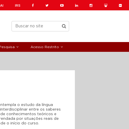
AI
IRS
Pesquisa
Acesso Restrito
ontempla o estudo da língua
nterdisciplinar entre os saberes
o de conhecimentos teóricos e
rendada por situações reais de
de o início do curso.