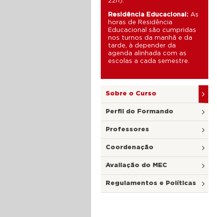
22h).
Residência Educacional:
As
horas de Residência
Educacional são cumpridas
nos turnos da manhã e da
tarde, à depender da
agenda alinhada com as
escolas a cada semestre.
Sobre o Curso
Perfil do Formando
Professores
Coordenação
Avaliação do MEC
Regulamentos e Políticas