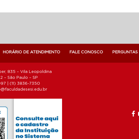
HORÁRIO DE ATENDIMENTO
FALE CONOSCO
PERGUNTAS
er, 835 – Vila Leopoldina
 – São Paulo – SP
1097 | (11) 3836-7350
@faculdadesesi.edu.br